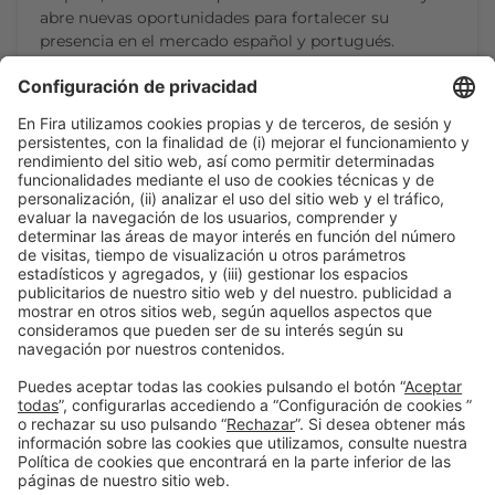
abre nuevas oportunidades para fortalecer su
presencia en el mercado español y portugués.
Hablamos con su director gerente, David Maldonado,
sobre el sector de líneas de envasado y loncheado, la
importancia de la automatización, y las soluciones
de…
CONTINUAR LEYENDO
1
2
3
4
5