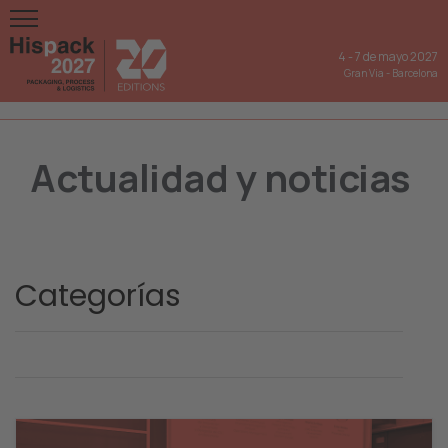
4
-
7 de mayo 2027
Gran Via
-
Barcelona
Actualidad y noticias
Categorías
Hispack