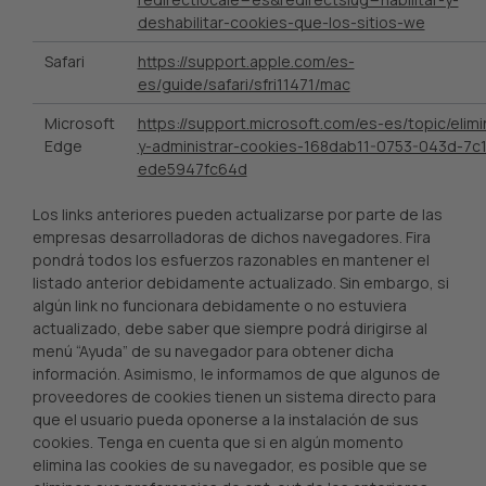
deshabilitar-cookies-que-los-sitios-we
Safari
https://support.apple.com/es-
es/guide/safari/sfri11471/mac
Microsoft
https://support.microsoft.com/es-es/topic/elimi
Edge
y-administrar-cookies-168dab11-0753-043d-7c
ede5947fc64d
Los links anteriores pueden actualizarse por parte de las
empresas desarrolladoras de dichos navegadores. Fira
pondrá todos los esfuerzos razonables en mantener el
listado anterior debidamente actualizado. Sin embargo, si
algún link no funcionara debidamente o no estuviera
actualizado, debe saber que siempre podrá dirigirse al
menú “Ayuda” de su navegador para obtener dicha
información. Asimismo, le informamos de que algunos de
proveedores de cookies tienen un sistema directo para
que el usuario pueda oponerse a la instalación de sus
cookies. Tenga en cuenta que si en algún momento
elimina las cookies de su navegador, es posible que se