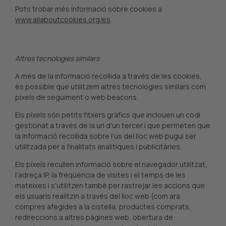
Pots trobar més informació sobre cookies a
www.allaboutcookies.org/es
.
Altres tecnologies similars
A més de la informació recollida a través de les cookies,
és possible que utilitzem altres tecnologies similars com
píxels de seguiment o web beacons.
Els píxels són petits fitxers gràfics que inclouen un codi
gestionat a través de la url d'un tercer i que permeten que
la informació recollida sobre l'ús del lloc web pugui ser
utilitzada per a finalitats analítiques i publicitàries.
Els píxels recullen informació sobre el navegador utilitzat,
l'adreça IP, la freqüència de visites i el temps de les
mateixes i s'utilitzen també per rastrejar les accions que
els usuaris realitzin a través del lloc web (com ara
compres afegides a la cistella, productes comprats,
redireccions a altres pàgines web, obertura de