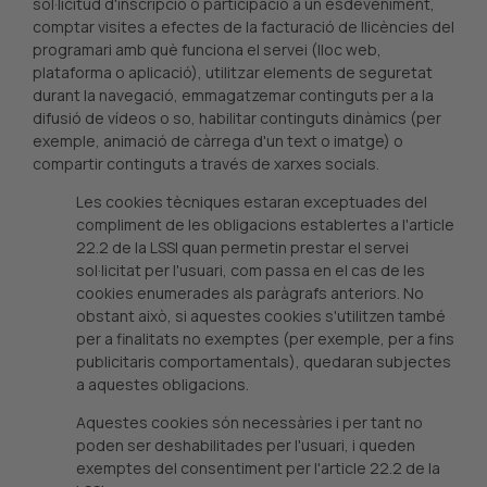
sol·licitud d'inscripció o participació a un esdeveniment,
comptar visites a efectes de la facturació de llicències del
programari amb què funciona el servei (lloc web,
plataforma o aplicació), utilitzar elements de seguretat
durant la navegació, emmagatzemar continguts per a la
difusió de vídeos o so, habilitar continguts dinàmics (per
exemple, animació de càrrega d'un text o imatge) o
compartir continguts a través de xarxes socials.
Les cookies tècniques estaran exceptuades del
compliment de les obligacions establertes a l'article
22.2 de la LSSI quan permetin prestar el servei
sol·licitat per l'usuari, com passa en el cas de les
cookies enumerades als paràgrafs anteriors. No
obstant això, si aquestes cookies s'utilitzen també
per a finalitats no exemptes (per exemple, per a fins
publicitaris comportamentals), quedaran subjectes
a aquestes obligacions.
Aquestes cookies són necessàries i per tant no
poden ser deshabilitades per l'usuari, i queden
exemptes del consentiment per l'article 22.2 de la