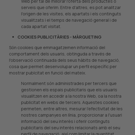
Web per tal de millorar l'oferta dels productes o
serveis que oferim. Entre d'altres, es pot analitzar
l'origen de les visites, els apartats i els continguts
visualitzats i el temps de navegació general i de
cada apartat visitat.
COOKIES PUBLICITÀRIES - MÀRQUETING
Són cookies que emmagatzemen informació del
comportament dels usuaris, obtinguda a través de
l'observació continuada dels seus hàbits de navegació,
cosa que permet desenvolupar un perfil específic per
mostrar publcitat en funció del mateix.
Normalment són administrades per tercers que
gestionen els espais publicitaris que els usuaris
visualitzen en accedir a la nostra Web, oa la nostra
publicitat en webs de tercers. Aquestes cookies
permeten, entre altres, mesurar l'efectivitat de les
nostres campanyes en línia, proporcionar a l'usuari
informació del seu interès i oferir continguts
publicitaris del seu interès relacionats amb el seu
perfil de navegació, així com limitar la quantitat