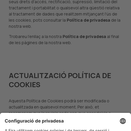
seus drets d'accés, rectificació, supressió, limitació del
tractament i portabilitat o qualsevol altra qüestió relativa
al tractament de dades que realitzem mitjançant l'ús de
les cookies, pots consultar la
Política de privadesa
de la
nostra web.
Trobareu l'enllaç a la nostra
Política de privadesa
al final
de les pàgines de la nostra web.
ACTUALITZACIÓ POLÍTICA DE
COOKIES
Aquesta Política de Cookies podrà ser modificada o
actualitzada en qualsevol moment. Per això, et
recomanem que la revisis cada cop que accedeixis a
aquesta web.
Actualitzada per darrera vegada:
22 de març de 2024