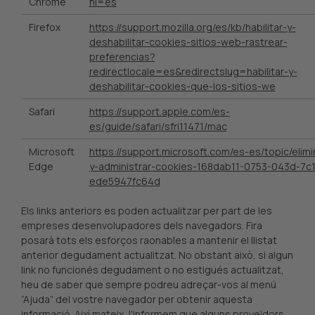
Chrome
hl=es
Firefox
https://support.mozilla.org/es/kb/habilitar-y-
deshabilitar-cookies-sitios-web-rastrear-
preferencias?
redirectlocale=es&redirectslug=habilitar-y-
deshabilitar-cookies-que-los-sitios-we
Safari
https://support.apple.com/es-
es/guide/safari/sfri11471/mac
Microsoft
https://support.microsoft.com/es-es/topic/elimi
Edge
y-administrar-cookies-168dab11-0753-043d-7c
ede5947fc64d
Els links anteriors es poden actualitzar per part de les
empreses desenvolupadores dels navegadors. Fira
posarà tots els esforços raonables a mantenir el llistat
anterior degudament actualitzat. No obstant això, si algun
link no funcionés degudament o no estigués actualitzat,
heu de saber que sempre podreu adreçar-vos al menú
“Ajuda” del vostre navegador per obtenir aquesta
informació. Així mateix, l'informem que alguns proveïdors