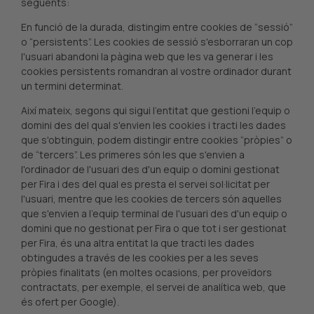
següents:
En funció de la durada, distingim entre cookies de “sessió”
o “persistents”. Les cookies de sessió s'esborraran un cop
l'usuari abandoni la pàgina web que les va generar i les
cookies persistents romandran al vostre ordinador durant
un termini determinat.
Així mateix, segons qui sigui l'entitat que gestioni l'equip o
domini des del qual s'envien les cookies i tracti les dades
que s'obtinguin, podem distingir entre cookies “pròpies” o
de “tercers”. Les primeres són les que s'envien a
l'ordinador de l'usuari des d'un equip o domini gestionat
per Fira i des del qual es presta el servei sol·licitat per
l'usuari, mentre que les cookies de tercers són aquelles
que s'envien a l'equip terminal de l'usuari des d'un equip o
domini que no gestionat per Fira o que tot i ser gestionat
per Fira, és una altra entitat la que tracti les dades
obtingudes a través de les cookies per a les seves
pròpies finalitats (en moltes ocasions, per proveïdors
contractats, per exemple, el servei de analítica web, que
és ofert per Google).