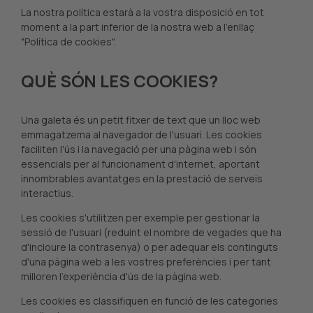
La nostra política estarà a la vostra disposició en tot
moment a la part inferior de la nostra web a l'enllaç
"Política de cookies".
QUÈ SÓN LES COOKIES?
Una galeta és un petit fitxer de text que un lloc web
emmagatzema al navegador de l'usuari. Les cookies
faciliten l'ús i la navegació per una pàgina web i són
essencials per al funcionament d'internet, aportant
innombrables avantatges en la prestació de serveis
interactius.
Les cookies s'utilitzen per exemple per gestionar la
sessió de l'usuari (reduint el nombre de vegades que ha
d'incloure la contrasenya) o per adequar els continguts
d'una pàgina web a les vostres preferències i per tant
milloren l'experiència d'ús de la pàgina web.
Les cookies es classifiquen en funció de les categories