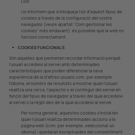
LSSI.
Us informem que si bloqueja l'ús d'aquest tipus de
cookies a través de la configuració del vostre
navegador (veure apartat “Com gestionar les
cookies” més endavant), és possible que la web no
funcioni correctament.
COOKIES FUNCIONALS
Són aquelles que permeten recordar informació perquè
l'usuari accedeixi al servei amb determinades
característiques que poden diferenciar la seva
experiència de la d'altres usuaris com, per exemple,
l'idioma, el número de resultats a mostrar quan l'usuari
realitza una cerca, l'aspecte o el contingut del servei en
funció del tipus de navegador a través del qual accedeixi
al servei o la regió des de la qual accedeixi al servei.
Per norma general, aquestes cookies s'instal·len
quan l'usuari realitza determinades accions a la
pàgina web (com, per exemple, seleccionar un
idioma) i quedaran exceptuades del consentiment