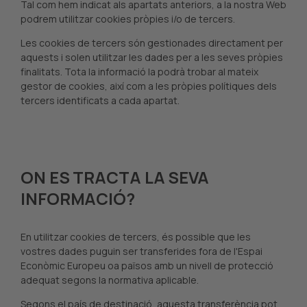
Tal com hem indicat als apartats anteriors, a la nostra Web
podrem utilitzar cookies pròpies i/o de tercers.
Les cookies de tercers són gestionades directament per
aquests i solen utilitzar les dades per a les seves pròpies
finalitats. Tota la informació la podrà trobar al mateix
gestor de cookies, així com a les pròpies polítiques dels
tercers identificats a cada apartat.
ON ES TRACTA LA SEVA
INFORMACIÓ?
En utilitzar cookies de tercers, és possible que les
vostres dades puguin ser transferides fora de l'Espai
Econòmic Europeu oa països amb un nivell de protecció
adequat segons la normativa aplicable.
Segons el país de destinació, aquesta transferència pot