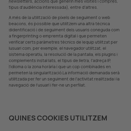
newsletters, accions que generin més visites i compres,
tipus d'audiència interessada), entre d'altres.
A més de la utilització de píxels de seguiment o web
beacons, és possible que utilitzem una altra tècnica
didentificació i de seguiment dels usuaris coneguda com
a fingerprinting o empremta digital i que permeten
verificar certs paràmetres tècnics de lequip utilitzat per
lusuari com, per exemple, el navegador utilitzat, el
sistema operatiu, la resolució de la pantalla, els plugins i
complements instal·lats, el tipus de lletra, l'adreça IP,
l'idioma o la zona horària i que un cop combinades en
permeten la singularització.La informació demanada serà
utilitzada per fer un seguiment de l'activitat realitzada i la
navegació de l'usuari i fer-ne un perfilat.
QUINES COOKIES UTILITZEM