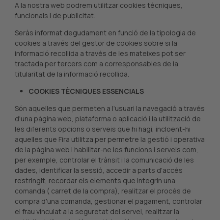
A la nostra web podrem utilitzar cookies tècniques,
funcionals i de publicitat.
Seràs informat degudament en funció de la tipologia de
cookies a través del gestor de cookies sobre si la
informació recollida a través de les mateixes pot ser
tractada per tercers com a corresponsables de la
titularitat de la informació recollida.
COOKIES TÈCNIQUES ESSENCIALS
Són aquelles que permeten a l'usuari la navegació a través
d'una pàgina web, plataforma o aplicació i la utilització de
les diferents opcions o serveis que hi hagi, incloent-hi
aquelles que Fira utilitza per permetre la gestió i operativa
de la pàgina web i habilitar-ne les funcions i serveis com,
per exemple, controlar el trànsit i la comunicació de les
dades, identificar la sessió, accedir a parts d'accés
restringit, recordar els elements que integrin una
comanda ( carret de la compra), realitzar el procés de
compra d'una comanda, gestionar el pagament, controlar
el frau vinculat a la seguretat del servei, realitzar la