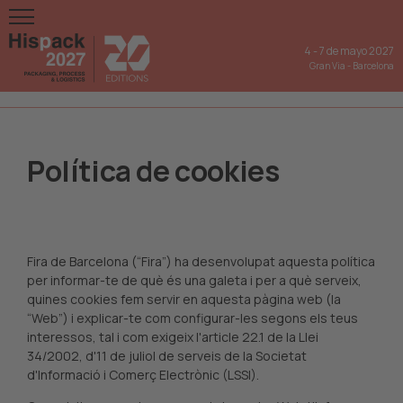
4
-
7 de mayo 2027
Gran Via
-
Barcelona
Política de cookies
Fira de Barcelona (“Fira”) ha desenvolupat aquesta política
per informar-te de què és una galeta i per a què serveix,
quines cookies fem servir en aquesta pàgina web (la
“Web”) i explicar-te com configurar-les segons els teus
interessos, tal i com exigeix ​​l'article 22.1 de la Llei
34/2002, d'11 de juliol de serveis de la Societat
d'Informació i Comerç Electrònic (LSSI).