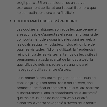
exigit per la LSSI en considerar-se un servei
expressament sol·licitat per l'usuari (i sempre que
no es tractin per a una altra finalitat).
COOKIES ANALÍTIQUES - MÀRQUETING
Les cookies analítiques són aquelles que permeten
al responsable d'aquestes el seguiment i anàlisi del
comportament dels usuaris de les pàgines web a
les quals estiguin vinculades, inclòs el nombre de
pàgines visitades, l'idioma utilitzat, la freqüència i
reincidència de les visites, el temps de les visites i
permanència a cada apartat de la nostra web, la
quantificació dels impactes dels anuncis o el
navegador utilitzat, entre d'altres.
La informació recollida mitjançant aquest tipus de
cookies ja sigui per nosaltres o per tercers, ens
permet quantificar el nombre d'usuaris i així realitzar
el mesurament i l'anàlisi estadística de la utilització
que fan els usuaris de la nostra Web. Per això
s'analitza la vostra navegació a través de la nostra