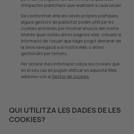
d'impactes publicitaris que realitzem a cada usuari.
De conformitat amb les seves pròpies polítiques,
alguns gestors de publicitat poden utilitzar les
cookies anònimes per mostrar anuncis del vostre
interès quan visiteu altres pàgines web, creuant la
informació de l'usuari que hagin pogut demanar de
la seva navegació a la nostra Web o altres
gestionats per tercers.
Per obtenir més informació sobre les cookies que
en el seu cas es puguin utilitzar en aquesta Web,
adreceu-vos al
Gestor de cookies
.
QUI UTILITZA LES DADES DE LES
COOKIES?