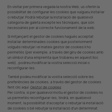
En visitar per primera vegada la nostra Web, us oferim la
possibilitat de configurar les cookies que vulgueu instal·lar
o rebutjar. Podrà rebutjar la instal·lació de qualsevol
categoria de galeta excepte les tècniques, que són
necessàries per al correcte funcionament de la web.
Si mitjançant el gestor de cookies hagués acceptat
instal·lar determinades cookies que posteriorment
volgués rebutjar i el mateix gestor de cookies li ho
permetés (per exemple, a través del giny de cookies amb
un símbol d'una empremta que trobareu en aquest lloc
web) , podreu modificar la vostra selecció inicial o
reconfigurar-les.
També podeu modificar la vostra selecció sobre les
preferències de cookies, a través del gestor de cookies
fent clic aquí:
Gestor de cookies
Per contra, si per qualsevol motiu el gestor de cookies no
us permetés reconfigurar-les, tindrà, en qualsevol
moment, la possibilitat d'acceptar o rebutjar la instal·lació
de cookies o bé rebutjar la instal·lació d'un determinat