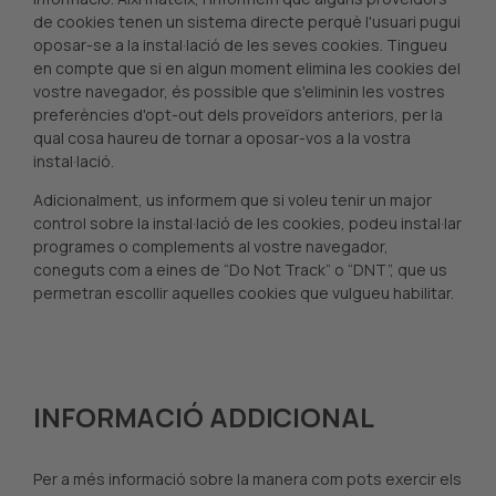
de cookies tenen un sistema directe perquè l'usuari pugui
oposar-se a la instal·lació de les seves cookies. Tingueu
en compte que si en algun moment elimina les cookies del
vostre navegador, és possible que s'eliminin les vostres
preferències d'opt-out dels proveïdors anteriors, per la
qual cosa haureu de tornar a oposar-vos a la vostra
instal·lació.
Adicionalment, us informem que si voleu tenir un major
control sobre la instal·lació de les cookies, podeu instal·lar
programes o complements al vostre navegador,
coneguts com a eines de “Do Not Track” o “DNT”, que us
permetran escollir aquelles cookies que vulgueu habilitar.
INFORMACIÓ ADDICIONAL
Per a més informació sobre la manera com pots exercir els