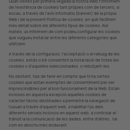
Quan visites per primera vegada la nostra Web t'informem
de l'existència de cookies tant pròpies com de tercers, si
escau, a través de l'avís informatiu (banner) de la pròpia
Web i de la present Política de cookies, en què facilitem
més detall sobre els diferents tipus de cookies. Així
mateix, us informem de com podeu configurar les cookies
que vulgueu instal·lar entre les diferents categories que
utilitzem.
A través de la configuració, l'acceptació o el rebuig de les
cookies, estàs o bé consentint la instal·lació de totes les
cookies o d'aquelles seleccionades, o rebutjant-les.
No obstant, has de tenir en compte que hi ha certes
cookies que estan exemptes de consentiment per ser
imprescindibles per al bon funcionament de la Web. Estan
incloses en aquesta excepció aquelles cookies de
caràcter tècnic destinades a permetre la navegació de
l'usuari a través d'aquest web, a habilitar l'ús dels
diferents serveis inclosos en aquest web, a controlar el
trànsit ia la comunicació de les dades, entre d'altres , tal
com es descriu més endavant.