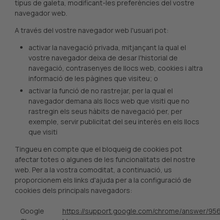
tipus de galeta, modificant-les preferències del vostre
navegador web.
A través del vostre navegador web l'usuari pot:
activar la navegació privada, mitjançant la qual el
vostre navegador deixa de desar l'historial de
navegació, contrasenyes de llocs web, cookies i altra
informació de les pàgines que visiteu; o
activar la funció de no rastrejar, per la qual el
navegador demana als llocs web que visiti que no
rastregin els seus hàbits de navegació per, per
exemple, servir publicitat del seu interès en els llocs
que visiti
Tingueu en compte que el bloqueig de cookies pot
afectar totes o algunes de les funcionalitats del nostre
web. Per a la vostra comoditat, a continuació, us
proporcionem els links d'ajuda per a la configuració de
cookies dels principals navegadors:
Google
https://support.google.com/chrome/answer/95