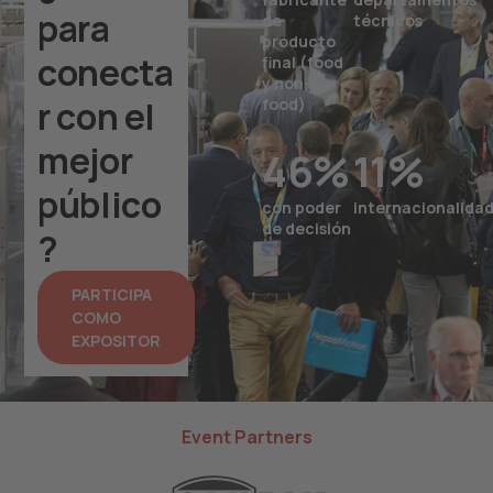
para
de
técnicos
producto
conecta
final (food
y non-
r con el
food)
mejor
46
%
11
%
público
con poder
internacionalida
de decisión
?
PARTICIPA
COMO
EXPOSITOR
Event Partners