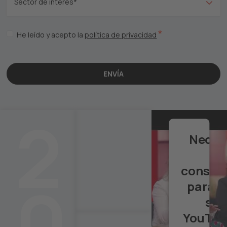
*
He leído y acepto la
política de privacidad
2
Neces
consen
0
para c
ser
YouTub