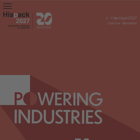
4
-
7 de mayo 2027
Gran Via
-
Barcelona