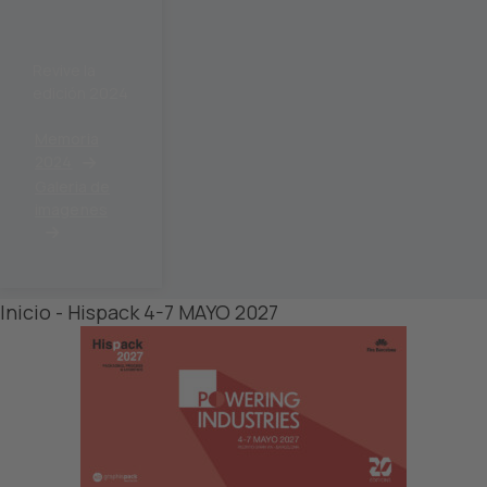
pilar
dato
s
Revive la
sobr
edición 2024
e su
acti
Memoria
vida
2024
d.
Galeria de
Le
imagenes
roga
mos
que
revis
Inicio - Hispack 4-7 MAYO 2027
e los
deta
lles
y
ace
pte
el
servi