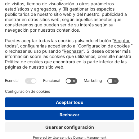
men
t
Platf
orm
Información general
Aviso legal
Política de privacidad
Política de cookies
Prevención de fraude
#hispackbcn
© 2026 Fira de Barcelona