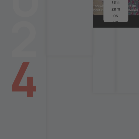
Utili
2
zam
os
un
servi
cio
de
terc
4
eros
para
incr
usta
r
cont
enid
o de
víde
o
que
pue
de
reco