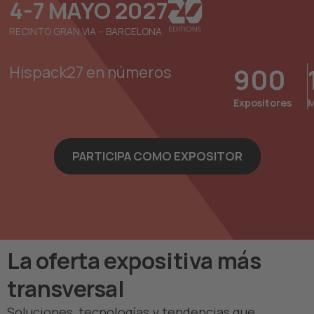
4-7 MAYO 2027
RECINTO GRAN VIA – BARCELONA
900
Hispack27 en números
Expositores
M
PARTICIPA COMO EXPOSITOR
La
oferta expositiva
más
transversal
Soluciones, tecnologías y tendencias que