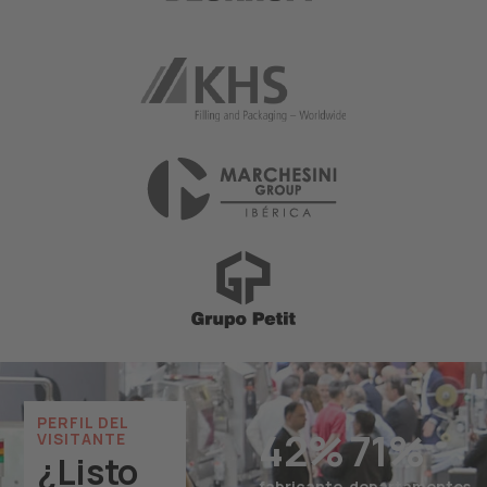
PERFIL DEL
42
%
71
%
VISITANTE
¿Listo
fabricante
departamentos