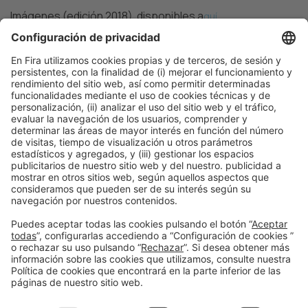
Imágenes (edición 2018) disponibles a
quí
Fotografías encuentro con la prensa
aquí
Maria Dolores Herranz
Tel. 93 233 25 41
mdherranz@firabarcelona.com