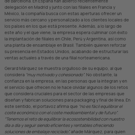
de Barcelona. En España han abierto recientemente
delegación en Madrid y junto con las filiales en Francia y
México, la compañía busca con estas aperturas ofrecer un
servicio más cercano y personalizado a los clientes locales de
los países en los que está presente. Además, a lo largo de
este año y el que viene, la empresa espera culminar con éxito
la implantación de filiales en Chile, Perú y Argentina, así como
una planta de ensamblaje en Brasil. También quieren reforzar
su presencia en Estados Unidos, acabando de estructurar las
ventas actuales a través de una filial norteamericana.
Gerard Márquez se muestra orgulloso de su equipo, al que
considera
“muy motivado y cohesionado”
. No obstante, la
confianza en la empresa, en las personas que la integran y en
el servicio que ofrecen no le hace olvidar algunos de los retos
que considera cruciales para el sector de las empresas que
diseñan y fabrican soluciones para packaging y final de línea. En
este sentido, el portavoz afirma que
“
no es fácil equilibrar el
coste económico con el coste medioambiental y de futuro”
.
“Tenemos el reto de equilibrar la ecosostenibilidad con nuestro
día a día y seguir siendo eficientes y rentables ofreciendo
soluciones de embalaje reciclado”,
añade Márquez, para quien