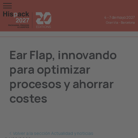
4
-
7 de mayo 2027
Gran Via
-
Barcelona
Ear Flap, innovando
para optimizar
procesos y ahorrar
costes
Volver a la sección Actualidad y noticias