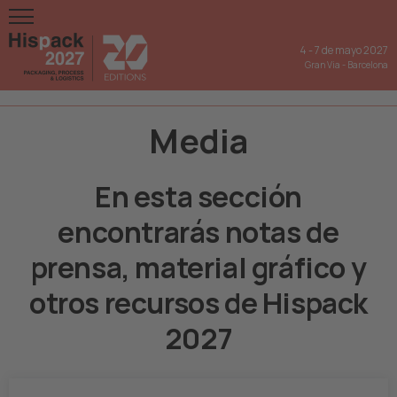
4
-
7 de mayo 2027
Gran Via
-
Barcelona
Media
En esta sección
encontrarás notas de
prensa, material gráfico y
otros recursos de Hispack
2027