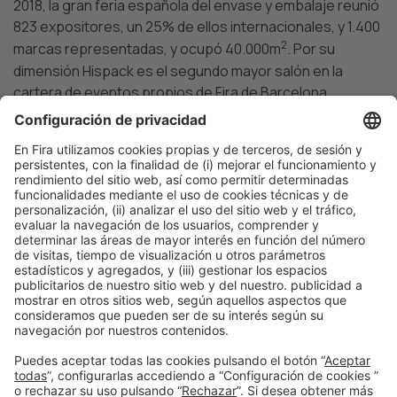
2018, la gran feria española del envase y embalaje reunió
823 expositores, un 25% de ellos internacionales, y 1.400
2
marcas representadas, y ocupó 40.000m
. Por su
dimensión Hispack es el segundo mayor salón en la
cartera de eventos propios de Fira de Barcelona.
Barcelona, 29 de junio de 2020
Maria Dolores Herranz
Tel. 93 233 25 41
mdherranz@firabarcelona.com