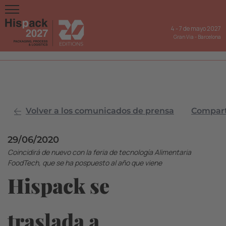
4
-
7 de mayo 2027
Gran Via
-
Barcelona
Volver a los comunicados de prensa
Comparti
29/06/2020
Coincidirá de nuevo con la feria de tecnología Alimentaria
FoodTech, que se ha pospuesto al año que viene
Hispack se
traslada a