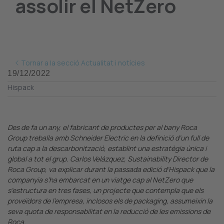
assolir el NetZero
Tornar a la secció Actualitat i notícies
19/12/2022
Hispack
Des de fa un any, el fabricant de productes per al bany Roca
Group treballa amb Schneider Electric en la definició d’un full de
ruta cap a la descarbonització, establint una estratègia única i
global a tot el grup. Carlos Velázquez, Sustainability Director de
Roca Group, va explicar durant la passada edició d’Hispack que la
companyia s’ha embarcat en un viatge cap al NetZero que
s’estructura en tres fases, un projecte que contempla que els
proveïdors de l’empresa, inclosos els de packaging, assumeixin la
seva quota de responsabilitat en la reducció de les emissions de
Roca.