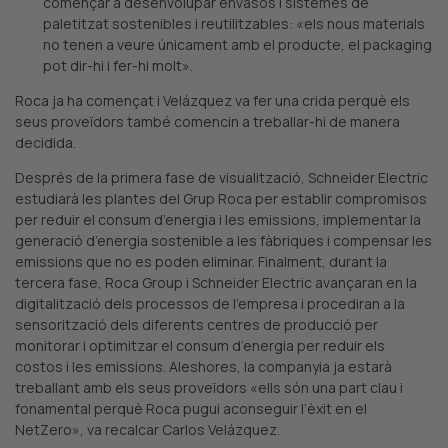
començar a desenvolupar envasos i sistemes de
paletitzat sostenibles i reutilitzables: «els nous materials
no tenen a veure únicament amb el producte, el packaging
pot dir-hi i fer-hi molt».
Roca ja ha començat i Velázquez va fer una crida perquè els
seus proveïdors també comencin a treballar-hi de manera
decidida.
Després de la primera fase de visualització, Schneider Electric
estudiarà les plantes del Grup Roca per establir compromisos
per reduir el consum d’energia i les emissions, implementar la
generació d’energia sostenible a les fàbriques i compensar les
emissions que no es poden eliminar. Finalment, durant la
tercera fase, Roca Group i Schneider Electric avançaran en la
digitalització dels processos de l’empresa i procediran a la
sensorització dels diferents centres de producció per
monitorar i optimitzar el consum d’energia per reduir els
costos i les emissions. Aleshores, la companyia ja estarà
treballant amb els seus proveïdors «ells són una part clau i
fonamental perquè Roca pugui aconseguir l’èxit en el
NetZero», va recalcar Carlos Velázquez.