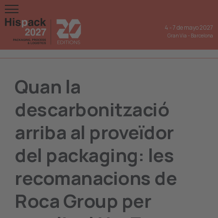
4
-
7 de mayo 2027
Gran Via
-
Barcelona
Quan la
descarbonització
arriba al proveïdor
del packaging: les
recomanacions de
Roca Group per