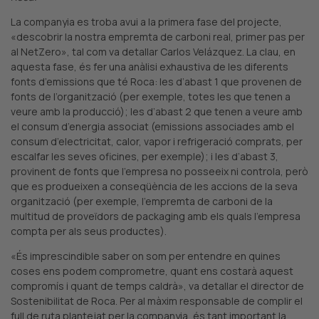
La companyia es troba avui a la primera fase del projecte,
«descobrir la nostra empremta de carboni real, primer pas per
al NetZero», tal com va detallar Carlos Velázquez. La clau, en
aquesta fase, és fer una anàlisi exhaustiva de les diferents
fonts d’emissions que té Roca: les d’abast 1 que provenen de
fonts de l’organització (per exemple, totes les que tenen a
veure amb la producció); les d’abast 2 que tenen a veure amb
el consum d’energia associat (emissions associades amb el
consum d’electricitat, calor, vapor i refrigeració comprats, per
escalfar les seves oficines, per exemple); i les d’abast 3,
provinent de fonts que l’empresa no posseeix ni controla, però
que es produeixen a conseqüència de les accions de la seva
organització (per exemple, l’empremta de carboni de la
multitud de proveïdors de packaging amb els quals l’empresa
compta per als seus productes).
«És imprescindible saber on som per entendre en quines
coses ens podem comprometre, quant ens costarà aquest
compromís i quant de temps caldrà», va detallar el director de
Sostenibilitat de Roca. Per al màxim responsable de complir el
full de ruta plantejat per la companyia, és tant important la