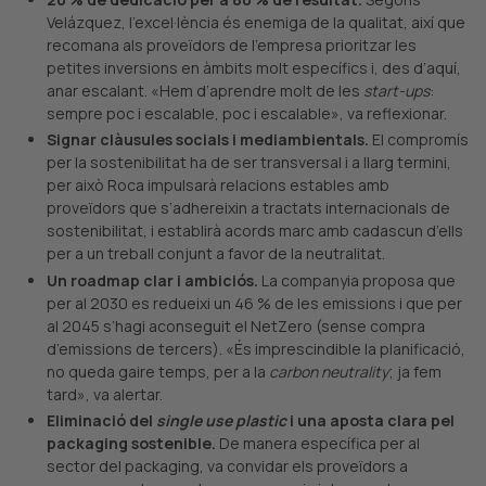
Velázquez, l’excel·lència és enemiga de la qualitat, així que
recomana als proveïdors de l’empresa prioritzar les
petites inversions en àmbits molt específics i, des d’aquí,
anar escalant. «Hem d’aprendre molt de les
start-ups
:
sempre poc i escalable, poc i escalable», va reflexionar.
Signar clàusules socials i mediambientals.
El compromís
per la sostenibilitat ha de ser transversal i a llarg termini,
per això Roca impulsarà relacions estables amb
proveïdors que s’adhereixin a tractats internacionals de
sostenibilitat, i establirà acords marc amb cadascun d’ells
per a un treball conjunt a favor de la neutralitat.
Un roadmap clar i ambiciós.
La companyia proposa que
per al 2030 es redueixi un 46 % de les emissions i que per
al 2045 s’hagi aconseguit el NetZero (sense compra
d’emissions de tercers). «És imprescindible la planificació,
no queda gaire temps, per a la
carbon neutrality
; ja fem
tard», va alertar.
Eliminació del
single use plastic
i una aposta clara pel
packaging sostenible.
De manera específica per al
sector del packaging, va convidar els proveïdors a