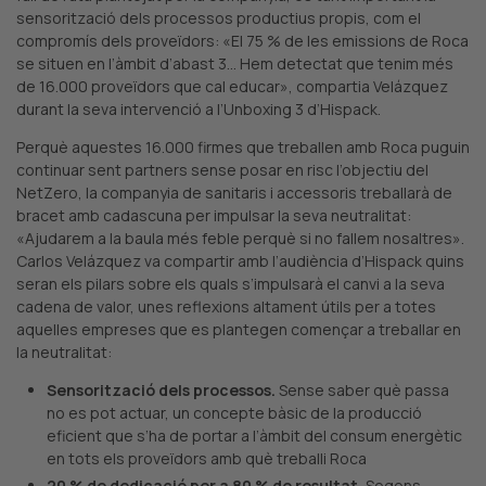
sensorització dels processos productius propis, com el
compromís dels proveïdors: «El 75 % de les emissions de Roca
se situen en l’àmbit d’abast 3… Hem detectat que tenim més
de 16.000 proveïdors que cal educar», compartia Velázquez
durant la seva intervenció a l’Unboxing 3 d’Hispack.
Perquè aquestes 16.000 firmes que treballen amb Roca puguin
continuar sent partners sense posar en risc l’objectiu del
NetZero, la companyia de sanitaris i accessoris treballarà de
bracet amb cadascuna per impulsar la seva neutralitat:
«Ajudarem a la baula més feble perquè si no fallem nosaltres».
Carlos Velázquez va compartir amb l’audiència d’Hispack quins
seran els pilars sobre els quals s’impulsarà el canvi a la seva
cadena de valor, unes reflexions altament útils per a totes
aquelles empreses que es plantegen començar a treballar en
la neutralitat:
Sensorització dels processos.
Sense saber què passa
no es pot actuar, un concepte bàsic de la producció
eficient que s’ha de portar a l’àmbit del consum energètic
en tots els proveïdors amb què treballi Roca
20 % de dedicació per a 80 % de resultat.
Segons