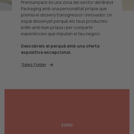
Premiumpack és una zona del sector del Brand
Packaging amb una personalitat pròpia que
premia el disseny transgressor i innovador. Un
espai dissenyat perquè els teus productes
brillin amb llum pròpia i per compartir
experiències que impulsin el teu negoci.
Descobreix el perquè amb una oferta
expositiva excepcional
.
Sales Folder
L'espai per aportar solucions als professionals del
màrqueting, les agències de disseny i el brànding
ESPAI
que volen reposicionar els seus productes o