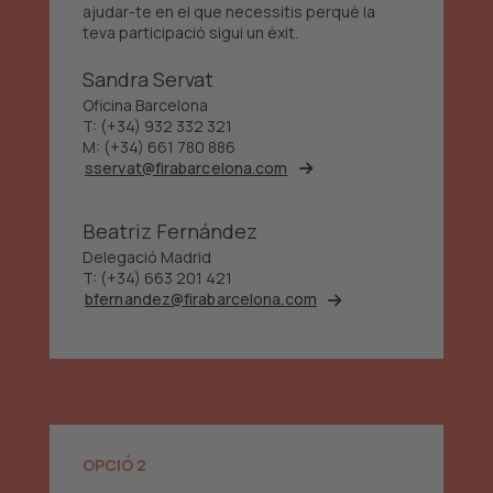
ajudar-te en el que necessitis perquè la
teva participació sigui un èxit.
Sandra Servat
Oficina Barcelona
T: (+34) 932 332 321
M: (+34) 661 780 886
sservat@firabarcelona.com
Beatriz Fernández
Delegació Madrid
T: (+34) 663 201 421
bfernandez@firabarcelona.com
OPCIÓ 2