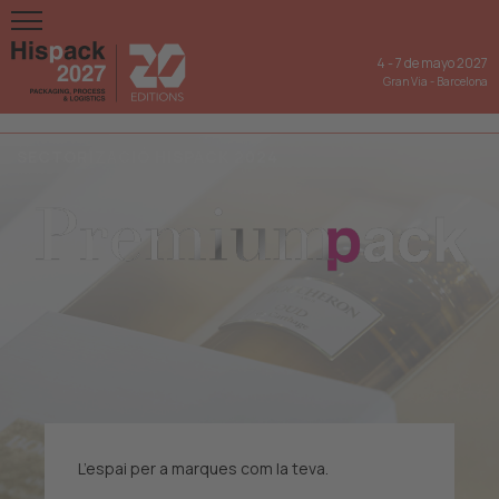
4
-
7 de mayo 2027
Gran Via
-
Barcelona
SECTORIZACIÓ HISPACK 2024
L’espai per a marques com la teva.