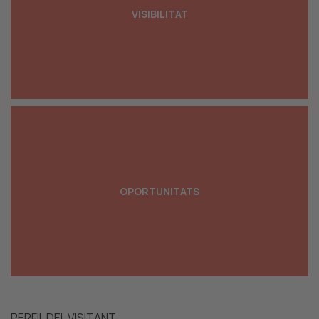
Guanya visibilitat entre els més de 50 expositors
VISIBILITAT
que s'esperen en aquesta edició 2021.
Descobreix noves oportunitats de negoci, sobretot
als sectors de la cosmètica, la perfumeria, les
OPORTUNITATS
begudes i l'alimentació.
PERFIL DEL VISITANT