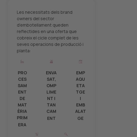
Les necessitats dels brand
owners del sector
d’embotellament queden
reflectides en una oferta que
cobreix el cicle complet de les
seves operacions de producció i
planta:
PRO
ENVA
EMP
CES
SAT,
AQU
SAM
OMP
ETA
ENT
LIME
TGE
DE
NT I
I
MAT
TAN
EMB
ÈRIA
CAM
ALAT
PRIM
ENT
GE
ERA