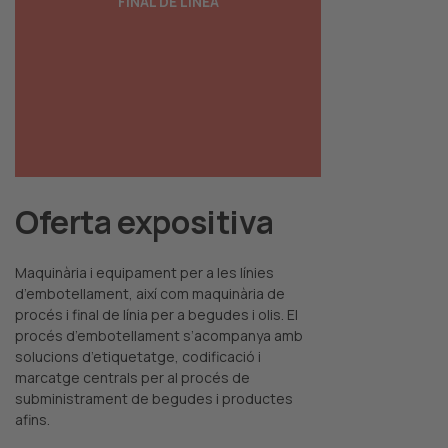
FINAL DE LINEA
FINAL DE LINEA
Oferta expositiva
Maquinària i equipament per a les línies
d’embotellament, així com maquinària de
procés i final de línia per a begudes i olis. El
procés d’embotellament s’acompanya amb
solucions d’etiquetatge, codificació i
marcatge centrals per al procés de
subministrament de begudes i productes
afins.