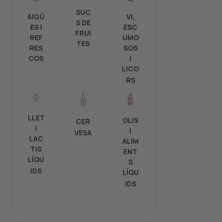
SUC
AIGÜ
VI,
S DE
ES I
ESC
FRUI
REF
UMO
TES
RES
SOS
COS
I
LICO
RS
LLET
OLIS
CER
I
I
VESA
LAC
ALIM
TIS
ENT
LÍQU
S
IDS
LÍQU
IDS