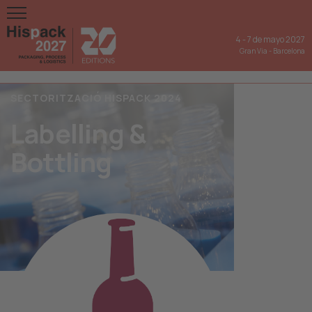
4
-
7 de mayo 2027
Gran Via
-
Barcelona
SECTORITZACIÓ HISPACK 2024
Labelling &
Bottling