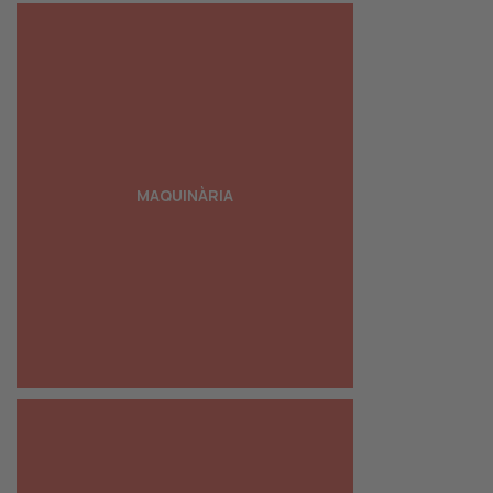
Maquinària de procés per a la
manufactura de begudes, lactis
líquids i altres aliments líquids
embotellats
Maquinària per a la formació
d'envasos
MAQUINÀRIA
Maquinària d'ompliment i
dosificació
Maquinària i sistemes de neteja i
higienitzaciós
Maquinària d'inspecció i
detecció d'impureses