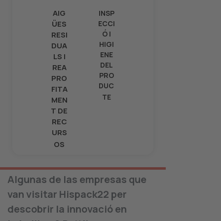
AIG
INSP
ÜES
ECCI
Ó I
RESI
HIGI
DUA
ENE
LS I
DEL
REA
PRO
PRO
DUC
FITA
TE
MEN
T DE
REC
URS
OS
Algunas de las empresas que
van visitar Hispack22 per
descobrir la innovació en