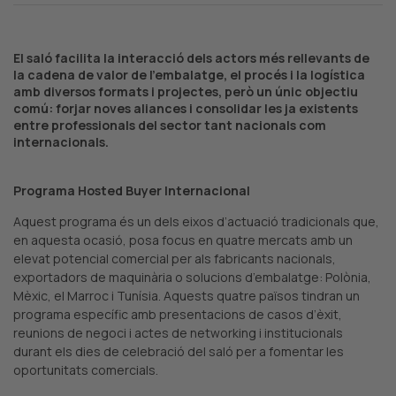
El saló facilita la interacció dels actors més rellevants de
la cadena de valor de l’embalatge, el procés i la logística
amb diversos formats i projectes, però un únic objectiu
comú: forjar noves aliances i consolidar les ja existents
entre professionals del sector tant nacionals com
internacionals.
Programa Hosted Buyer Internacional
Aquest programa és un dels eixos d’actuació tradicionals que,
en aquesta ocasió, posa focus en quatre mercats amb un
elevat potencial comercial per als fabricants nacionals,
exportadors de maquinària o solucions d’embalatge: Polònia,
Mèxic, el Marroc i Tunísia. Aquests quatre països tindran un
programa específic amb presentacions de casos d’èxit,
reunions de negoci i actes de networking i institucionals
durant els dies de celebració del saló per a fomentar les
oportunitats comercials.