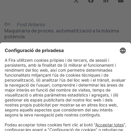
Post Anterior
Maquinària de procés, automatització a la màxima
potència
Següent Post
Programa de continguts Hispack 24: posem en valor
casos d’èxit de marques lideris on l’embalatge és
protagonista