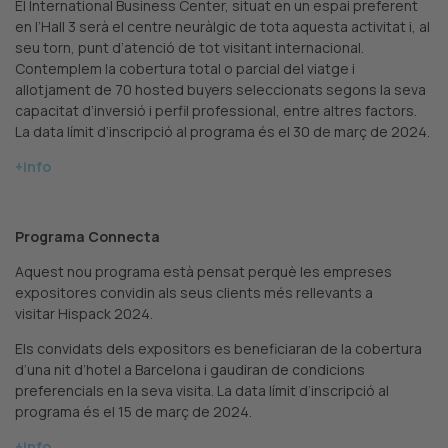
El International Business Center, situat en un espai preferent
en l’Hall 3 serà el centre neuràlgic de tota aquesta activitat i, al
seu torn, punt d’atenció de tot visitant internacional.
Contemplem la cobertura total o parcial del viatge i
allotjament de 70 hosted buyers seleccionats segons la seva
capacitat d’inversió i perfil professional, entre altres factors.
La data límit d’inscripció al programa és el 30 de març de 2024.
+info
Programa Connecta
Aquest nou programa està pensat perquè les empreses
expositores convidin als seus clients més rellevants a
visitar Hispack 2024.
Els convidats dels expositors es beneficiaran de la cobertura
d’una nit d’hotel a Barcelona i gaudiran de condicions
preferencials en la seva visita. La data límit d’inscripció al
programa és el 15 de març de 2024.
+info