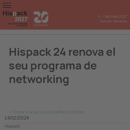
4
-
7 de mayo 2027
Gran Via
-
Barcelona
Hispack 24 renova el
seu programa de
networking
Tornar a la secció Actualitat i notícies
14/02/2024
Hispack