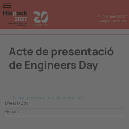
4
-
7 de mayo 2027
Gran Via
-
Barcelona
Acte de presentació
de Engineers Day
Tornar a la secció Actualitat i notícies
19/03/2024
Hispack