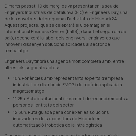
Dimarts passat, 19 de març, es va presentar en la seu de
Enginyers Industrials de Catalunya (EIC) el Engineers Day, una
de les novetats del programa d’activitats de Hispack24.
Aquest projecte, que se celebrarà el 8 de maig en el
International Business Center (hall 3), durant el segon dia de
saló, reconeixerà la labor dels enginyers i enginyeres que
innoven i dissenyen solucions aplicades al sector de
l’embalatge.
Engineers Day tindrà una agenda molt completa amb, entre
altres, els següents actes:
10h. Ponències amb representants experts d’empresa
industrial, de distribució FMCG i de robòtica aplicada a
magatzematge
11.25h. Acte institucional i lliurament de reconeixements a
persones i entitats del sector
12.30h. Ruta guiada per a conèixer les solucions
innovadores dels expositors de Hispack en
automatització i robòtica de la intralogística
D’aquesta manera, creem l’escenari perfecte perquè els