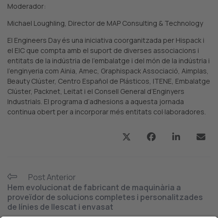
Moderador:
Michael Loughling, Director de MAP Consulting & Technology
El Engineers Day és una iniciativa coorganitzada per Hispack i
el EIC que compta amb el suport de diverses associacions i
entitats de la indústria de l’embalatge i del món de la indústria i
l’enginyeria com Ainia, Amec, Graphispack Associació, Aimplas,
Beauty Clúster, Centro Español de Plásticos, ITENE, Embalatge
Clúster, Packnet, Leitat i el Consell General d’Enginyers
Industrials. El programa d’adhesions a aquesta jornada
continua obert per a incorporar més entitats col·laboradores.
Post Anterior
Hem evolucionat de fabricant de maquinària a
proveïdor de solucions completes i personalitzades
de línies de llescat i envasat