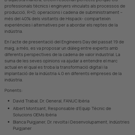
professionals tècnics i enginyers vinculats als processos de
producció, R+D, operacions i cadena de subministrament –
més del 40% dels visitants de Hispack- comparteixin
experiències i alternatives per a abordar els reptes de la
indústria.
En l’acte de presentació del Engineers Day del passat 19 de
maig, a més, es va proposar un diàleg entre experts amb
diferents perspectives de la cadena de valor industrial. La
suma de les seves opinions va ajudar a entendre el marc
actual en el qual es troba la transformació digital i la
implantació de la indústria 4.0 en diferents empreses de la
indústria.
Ponents:
David Trabal, Dr. General, FANUC Ibèria
Albert Montsant, Responsable d’Equip Tècnic de
Solucions OEMs Ibèria
Blanca Puigjaner, Dr. revolta i Desenvolupament, Indústries
Puigjaner