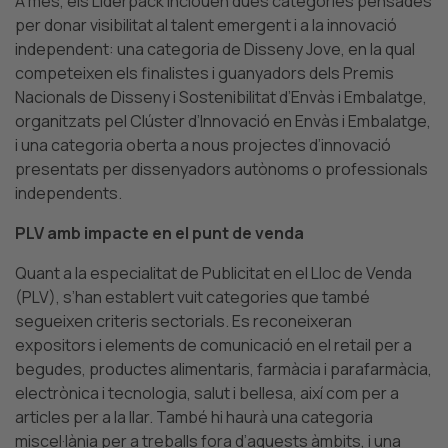
A més, els Liderpack inclouen dues categories pensades
per donar visibilitat al talent emergent i a la innovació
independent: una categoria de Disseny Jove, en la qual
competeixen els finalistes i guanyadors dels Premis
Nacionals de Disseny i Sostenibilitat d’Envàs i Embalatge,
organitzats pel Clúster d’Innovació en Envàs i Embalatge,
i una categoria oberta a nous projectes d’innovació
presentats per dissenyadors autònoms o professionals
independents.
PLV amb impacte en el punt de venda
Quant a la especialitat de Publicitat en el Lloc de Venda
(PLV), s’han establert vuit categories que també
segueixen criteris sectorials.
Es reconeixeran
expositors i elements de comunicació en el retail per a
begudes, productes alimentaris, farmàcia i parafarmàcia,
electrònica i tecnologia, salut i bellesa, així com per a
articles per a la llar.
També hi haurà una categoria
miscel·lània per a treballs fora d’aquests àmbits, i una