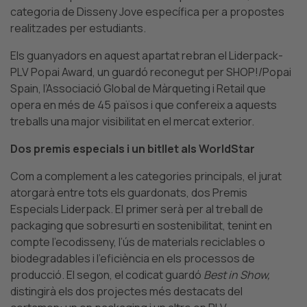
categoria de Disseny Jove específica per a propostes
realitzades per estudiants.
Els guanyadors en aquest apartat rebran el Liderpack-
PLV Popai Award, un guardó reconegut per SHOP!/Popai
Spain, l’Associació Global de Màrqueting i Retail que
opera en més de 45 països i que confereix a aquests
treballs una major visibilitat en el mercat exterior.
Dos premis especials i un bitllet als WorldStar
Com a complement a les categories principals, el jurat
atorgarà entre tots els guardonats, dos Premis
Especials Liderpack.
El primer serà per al treball de
packaging que sobresurti en sostenibilitat, tenint en
compte l’ecodisseny, l’ús de materials reciclables o
biodegradables i l’eficiència en els processos de
producció.
El segon, el codicat guardó
Best in Show,
distingirà els dos projectes més destacats del