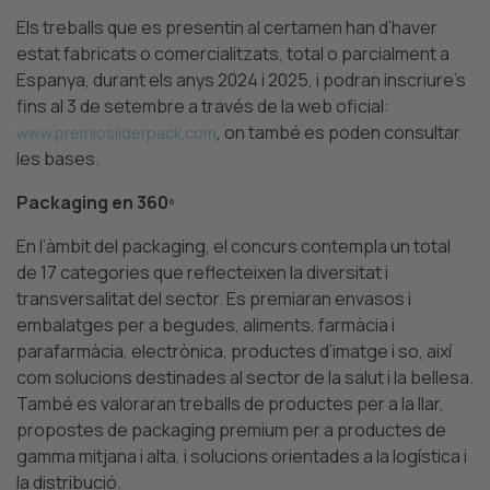
Els treballs que es presentin al certamen han d’haver
estat fabricats o comercialitzats, total o parcialment a
Espanya, durant els anys 2024 i 2025, i podran inscriure’s
fins al 3 de setembre a través de la web oficial:
, on també es poden consultar
www.premiosliderpack.com
les bases.
Packaging en 360º
En l’àmbit del packaging, el concurs contempla un total
de 17 categories que reflecteixen la diversitat i
transversalitat del sector.
Es premiaran envasos i
embalatges per a begudes, aliments, farmàcia i
parafarmàcia, electrònica, productes d’imatge i so, així
com solucions destinades al sector de la salut i la bellesa.
També es valoraran treballs de productes per a la llar,
propostes de packaging premium per a productes de
gamma mitjana i alta, i solucions orientades a la logística i
la distribució.