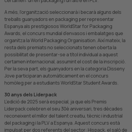
certamen: un en packaging i un altre en PLV.
A més, l’organització seleccionarà i becarà alguns dels
treballs guanyadors en packaging per representar
Espanya als prestigiosos WorldStar for Packaging
Awards, el concurs mundial d’envasos i embalatges que
organitza la World Packaging Organisation.
Així mateix, la
resta dels premiats no seleccionats tenen oberta la
possibilitat de presentar-se a títol individual a aquest
certamen internacional, assumint el cost de la inscripció.
Per la seva part, els guanyadors en la categoria Disseny
Jove participaran automàticament en el concurs
homòleg per a estudiants WorldStar Student Awards.
30 anys dels Liderpack
L’edició de 2025 serà especial, ja que els Premis
Liderpack celebren el seu 30è aniversari, tres dècades
reconeixent el millor del talent creatiu, tècnic i industrial
del packaging i la PLV a Espanya. Aquest concurs està
impulsat per dos referents del sector: Hispack, el saló de