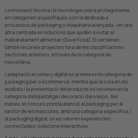
La innovació tècnica i la tecnologia cobra protagonisme
en categories específiques com la dedicada a
processos de packaging o maquinària avançada, i en una
altra centrada en solucions que ajuden a evitar el
malbaratament alimentari (Save Food).
El certamen
també reconeix projectes fora de les classificacions
sectorials anteriors, a través de la categoria de
miscel·lània.
L’adaptació al comerç digital es premia en la categoria de
packaging per a ecommerce, mentre que la cura en els
acabats i la presentació del producte es reconeix en la
categoria d’etiquetatge i decoració d’envasos.
Així
mateix, el concurs presta atenció al packaging per al
sector de les mascotes, amb una categoria específica, i
al packaging digital, on es valoren experiències
connectades i solucions interactives.