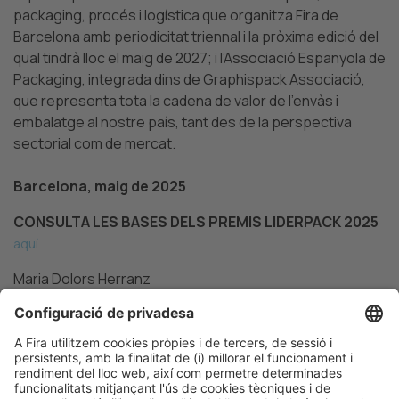
packaging, procés i logística que organitza Fira de
Barcelona amb periodicitat triennal i la pròxima edició del
qual tindrà lloc el maig de 2027; i l’Associació Espanyola de
Packaging, integrada dins de Graphispack Associació,
que representa tota la cadena de valor de l’envàs i
embalatge al nostre país, tant des de la perspectiva
sectorial com de mercat.
Barcelona, maig de 2025
CONSULTA LES BASES DELS PREMIS LIDERPACK 2025
aquí
Maria Dolors Herranz
Tel. 93 233 25 41
mdherranz@firabarcelona.com