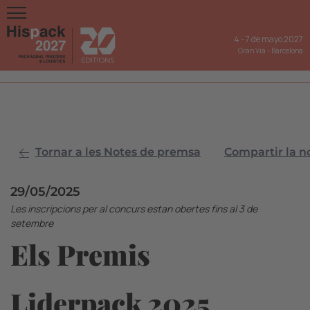
4
-
7 de mayo 2027
Gran Via
-
Barcelona
Tornar a les Notes de premsa
Compartir la n
29/05/2025
Les inscripcions per al concurs estan obertes fins al 3 de
setembre
Els Premis
Liderpack 2025