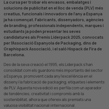
La cursa per trobar els envasos, embalatges i
solucions de publicitat en el lloc de venda (PLV) més
creatius, funcionals i innovadors de l’any a Espanya
ja ha començat.
Fabricants, dissenyadors, agències
de branding, professionals independents, marques i
estudiants ja poden presentar les seves
candidatures als Premis Liderpack 2025, convocats
per l’Associació Espanyola de Packaging, dins de
Graphispack Associació, i el saló Hispack de Fira de
Barcelona.
Des de la seva creació el 1995, els Liderpack s’han
consolidat com els guardons més importants del sector
a Espanya, promovent cada any l’excel·lència en el
disseny i la fabricació de packaging, etiquetes i elements
de PLV.
Aquesta nova edició es perfila com un aparador
de tendències, creativitat i compromís amb la
sostenibilitat, alhora que ofereix als premiats una
valuosa visibilitat nacional i internacional.